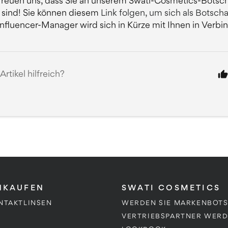
 freuen uns, dass Sie an unserem Swati-Cosmetics-Botsc
t sind! Sie können diesem
Link folgen, um sich als Botsc
Influencer-Manager wird sich in Kürze mit Ihnen in Verbi
Artikel hilfreich?
INKAUFEN
SWATI COSMETICS
NTAKTLINSEN
WERDEN SIE MARKENBOT
VERTRIEBSPARTNER WER