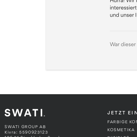
Hurra! Wir
interessier
und unser 
War dieser 
JETZT E
FARBIGE KO
SWATI GROUP AB
KOSMETIKA
Kivra: 5590923123