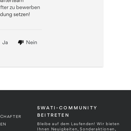
hafterteam
hafter zu bewerben
ndung setzen!
Ja
Nein
SWATI-COMMUNITY
BEITRETEN
SCHAFTER
Bleibe auf dem Laufenden! Wir bieten
DEN
Ihnen Neuigkeiten, Sonderaktionen,