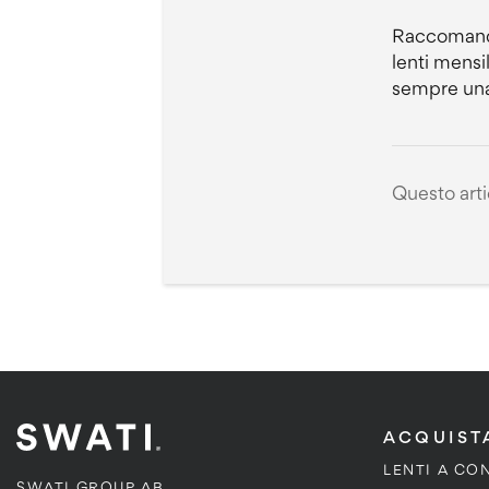
Raccomandia
lenti mensi
sempre una p
Questo artic
ACQUIST
LENTI A CO
SWATI GROUP AB