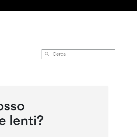
Cerca
osso
e lenti?