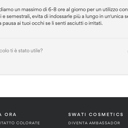
mo un massimo di 6-8 ore al giorno per un utilizzo conf
li e semestrali, evita di indossarle più a lungo in un'unica
ausa ai tuoi occhi se li senti asciutti o irritati.
olo ti è stato utile?
A ORA
SWATI COSMETICS
NTATTO COLORATE
DIVENTA AMBASSADOR