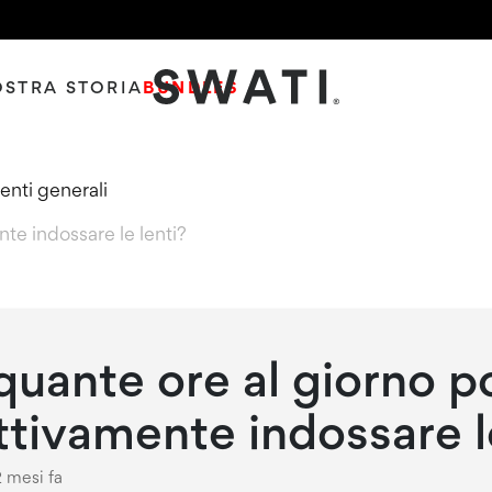
OSTRA STORIA
BUNDLES
SWATI Cosmetics Logo
nti generali
te indossare le lenti?
quante ore al giorno p
ttivamente indossare l
2 mesi fa