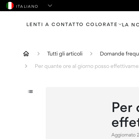
LENTI A CONTATTO COLORATE
LA N
Tutti gli articoli
Domande freque
Per quante ore al giorno posso effettivamen
Per 
effe
Aggiornato