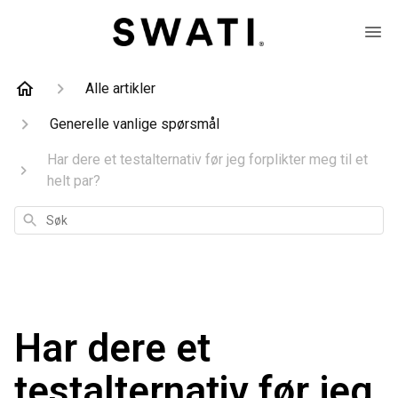
Alle artikler
Generelle vanlige spørsmål
Har dere et testalternativ før jeg forplikter meg til et
helt par?
Søk
Har dere et
testalternativ før jeg