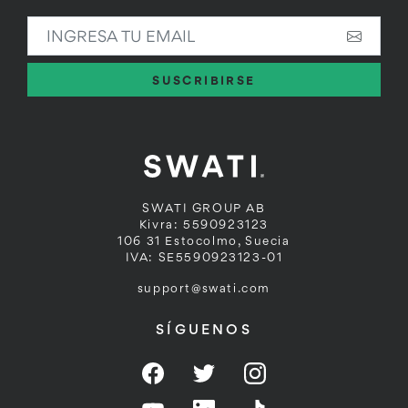
INGRESA TU EMAIL
SUSCRIBIRSE
SWATI GROUP AB
Kivra: 5590923123
106 31 Estocolmo, Suecia
IVA: SE5590923123-01
support@swati.com
SÍGUENOS
Facebook
Twitter
Instagram
YouTube
LinkedIn
TikTok