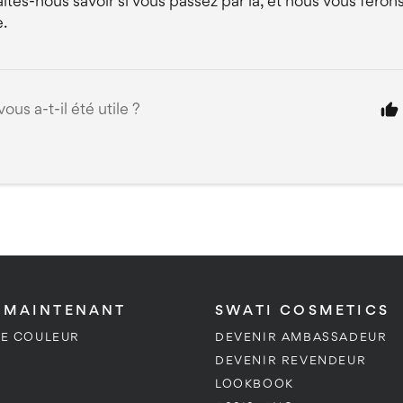
ites-nous savoir si vous passez par là, et nous vous ferons 
e.
vous a-t-il été utile ?
 MAINTENANT
SWATI COSMETICS
DE COULEUR
DEVENIR AMBASSADEUR
DEVENIR REVENDEUR
LOOKBOOK