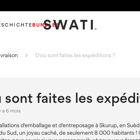
ESCHICHTE
BUNDLES
SWATI Cosmetics Logo
ivraison
D'où sont faites les expéditions ?
 sont faites les expédi
 y a 6 mois
allations d'emballage et d'entreposage à Skurup, en Suède
e du Sud, un joyau caché, de seulement 8 000 habitants ! 