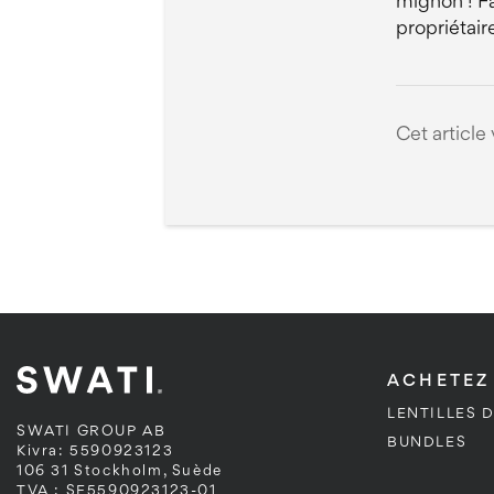
mignon ! Fa
propriétair
Cet article 
ACHETEZ
LENTILLES 
SWATI GROUP AB
BUNDLES
Kivra: 5590923123
106 31 Stockholm, Suède
TVA : SE5590923123-01