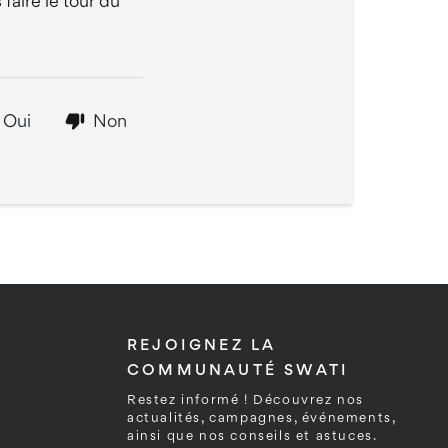
faire le tour du
Oui
Non
REJOIGNEZ LA
COMMUNAUTÉ SWATI
Restez informé ! Découvrez nos
actualités, campagnes, événements,
ainsi que nos conseils et astuces.