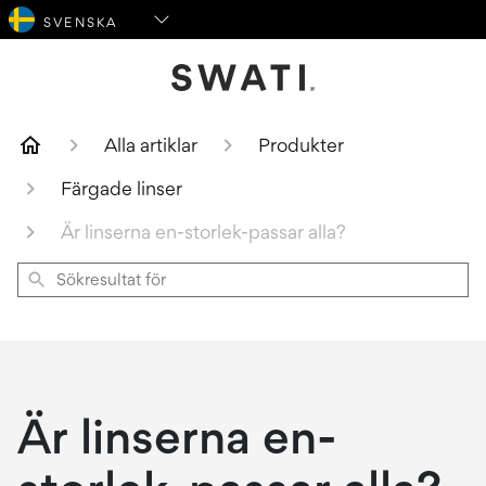
SWATI Cosmetics Logo
Alla artiklar
Produkter
Färgade linser
Är linserna en-storlek-passar alla?
Sökresultat
för
Är linserna en-