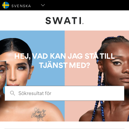
SWATI Cosmetics Logo
HEJ, VAD KAN JAG STÅ TILL
TJÄNST MED?
Sökresultat
för