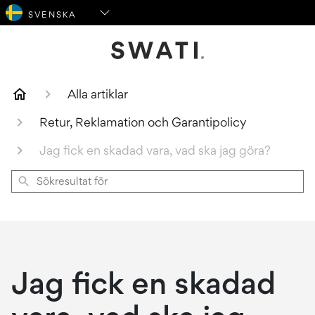
SWATI Cosmetics Logo
Alla artiklar
Retur, Reklamation och Garantipolicy
Jag fick en skadad vara, vad ska jag göra?
Sökresultat
för
Jag fick en skadad