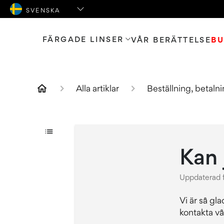
FÄRGADE LINSER
VÅR BERÄTTELSE
BU
Alla artiklar
Beställning, betaln
Kan 
Uppdaterad
Vi är så gl
kontakta vå