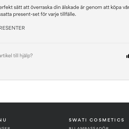
erfekt sätt att överraska din älskade är genom att köpa vå
satta present-set för varje tillfälle.
RESENTER
tikel till hjälp?
NU
SWATI COSMETICS
NSER
BLI AMBASSADÖR