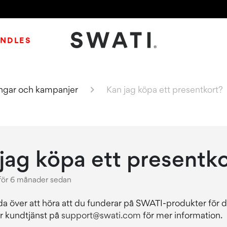
NDLES
SWATI Cosmetics Logo
ingar och kampanjer
Kan jag köpa ett presentkort?
jag köpa ett presentk
för 6 månader sedan
ada över att höra att du funderar på SWATI-produkter för d
r kundtjänst på
support@swati.com
för mer information.