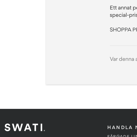
Ett annat p
special-pris
SHOPPA P
Var denna ar
HANDLA 
FÄRGADE LI