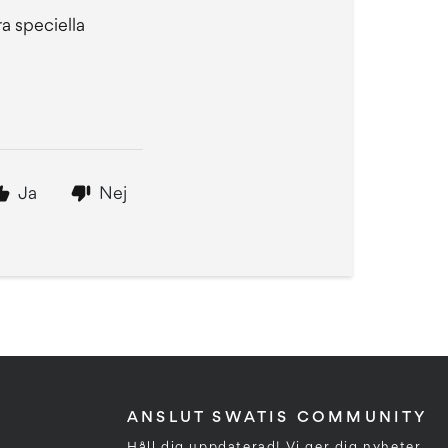
ra speciella
Ja
Nej
ANSLUT SWATIS COMMUNITY
Håll dig uppdaterad! Vi ger dig nyheter,